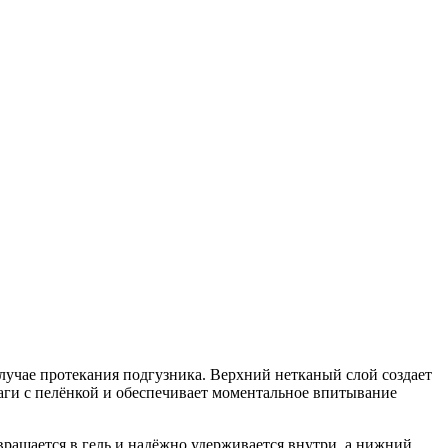
случае протекания подгузника. Верхний нетканый слой создает
аги с пелёнкой и обеспечивает моментальное впитывание
вращается в гель и надёжно удерживается внутри, а нижний