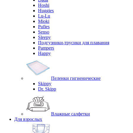
Hoshi
Huggies
Lu-Lu
Mioki
Pufies
Senso
Sleepy
Подгузники-трусики для плавания
Pampers
Happy
Пеленки гигиенические
Skippy
Dr. Skipp
Влажные салфетки
Для взрослых