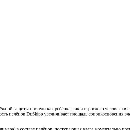
ёжной защиты постели как ребёнка, так и взрослого человека в 
сть пелёнок Dr.Skipp увеличивает площадь соприкосновения вл
лимера) в составе пелёнок, поступающая влага моментально пре