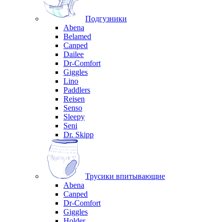
Подгузники
Abena
Belamed
Canped
Dailee
Dr-Comfort
Giggles
Lino
Paddlers
Reisen
Senso
Sleepy
Seni
Dr. Skipp
Трусики впитывающие
Abena
Canped
Dr-Comfort
Giggles
Holder