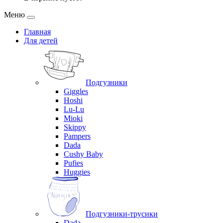
Меню
Главная
Для детей
Подгузники
Giggles
Hoshi
Lu-Lu
Mioki
Skippy
Pampers
Dada
Cushy Baby
Pufies
Huggies
Подгузники-трусики
Dada