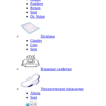
Paddlers
Reisen
Seni
Dr. Skipp
Пелёнки
Giggles
Lino
Seni
Влажные салфетки
Урологические прокладки
Abena
Seni