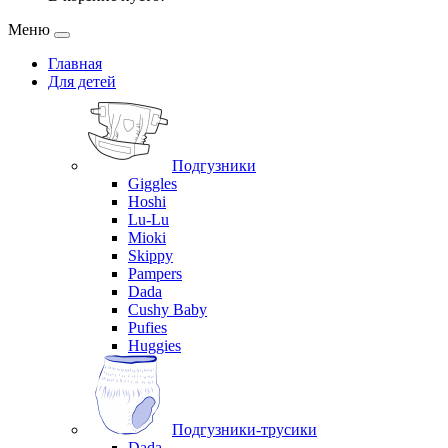
Меню
Главная
Для детей
Подгузники
Giggles
Hoshi
Lu-Lu
Mioki
Skippy
Pampers
Dada
Cushy Baby
Pufies
Huggies
Подгузники-трусики
Dada