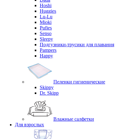
Hoshi
Huggies
Lu-Lu
Mioki
Pufies
Senso
Sleepy
Подгузники-трусики для плавания
Pampers
Happy
Пеленки гигиенические
Skippy
Dr. Skipp
Влажные салфетки
Для взрослых