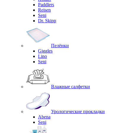
Paddlers
Reisen
Seni
Dr. Skipp
Пелёнки
Giggles
Lino
Seni
Влажные салфетки
Урологические прокладки
Abena
Seni