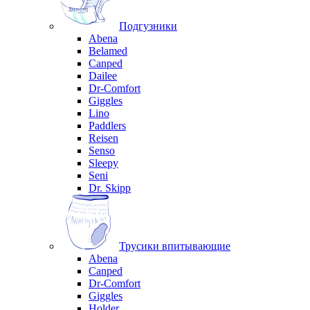
Подгузники
Abena
Belamed
Canped
Dailee
Dr-Comfort
Giggles
Lino
Paddlers
Reisen
Senso
Sleepy
Seni
Dr. Skipp
Трусики впитывающие
Abena
Canped
Dr-Comfort
Giggles
Holder