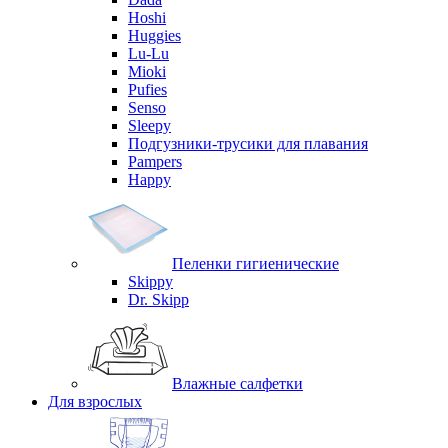
Hoshi
Huggies
Lu-Lu
Mioki
Pufies
Senso
Sleepy
Подгузники-трусики для плавания
Pampers
Happy
Пеленки гигиенические
Skippy
Dr. Skipp
Влажные салфетки
Для взрослых