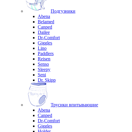
Подгузники
Abena
Belamed
Canped
Dailee
Dr-Comfort
Giggles
Lino
Paddlers
Reisen
Senso
Sleepy
Seni
Dr. Skipp
Трусики впитывающие
Abena
Canped
Dr-Comfort
Giggles
Holder