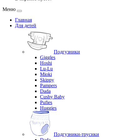
Меню
Главная
Для детей
Подгузники
Giggles
Hoshi
Lu-Lu
Mioki
Skippy
Pampers
Dada
Cushy Baby
Pufies
Huggies
Подгузники-трусики
Dada