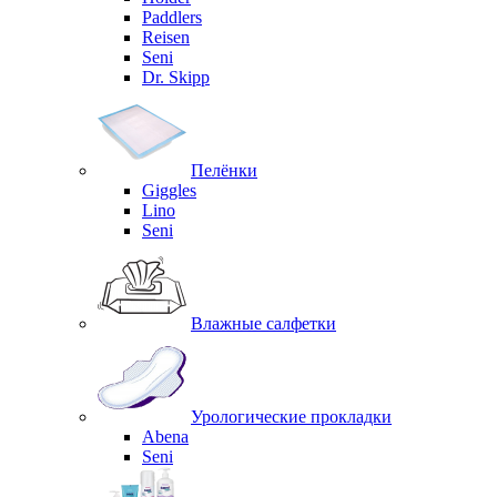
Paddlers
Reisen
Seni
Dr. Skipp
Пелёнки
Giggles
Lino
Seni
Влажные салфетки
Урологические прокладки
Abena
Seni