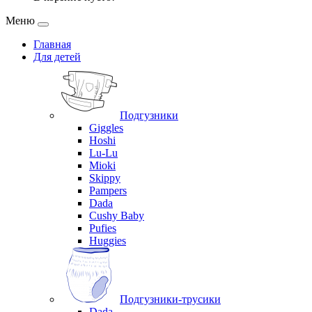
Меню
Главная
Для детей
Подгузники
Giggles
Hoshi
Lu-Lu
Mioki
Skippy
Pampers
Dada
Cushy Baby
Pufies
Huggies
Подгузники-трусики
Dada