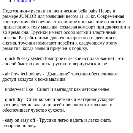
Описание
Подгузники-трусики гигиенические bella baby Happy в
размере JUNIOR для малышей весом 11-18 кг. Современная
конструкция обеспечивает отличное впитывание и плотное
прилегание к телу малыша, создавая комфорт при движении и
во время сна. Трусики имеют особо мягкий эластичный
поясок. Разработанные для очень простого надевания и
снятия, трусики помогают перейти к следующему этапу
развития, когда малыш приучен к горшку.
- quick & easy system (быстрое и лёгкое использование) - это
способ быстро сменить трусики и вернуться к игре.
- air flow technology - "Дышащие" трусики обеспечивают
доступ воздуха к коже малыша.
- underwear like - Сидят и выглядят как детское бельё.
- quick dry - Специальный нетканый материал ускоряет
распределение влаги по всей поверхности трусиков и
обеспечивает чувство сухости.
- easy on easy off - Трусики легко надеть и легко снять,
разорвав по шву.