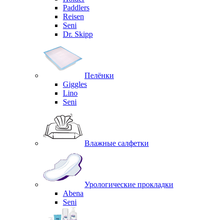
Paddlers
Reisen
Seni
Dr. Skipp
Пелёнки
Giggles
Lino
Seni
Влажные салфетки
Урологические прокладки
Abena
Seni