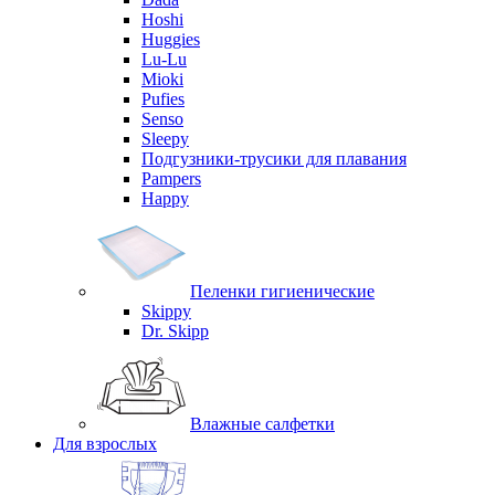
Hoshi
Huggies
Lu-Lu
Mioki
Pufies
Senso
Sleepy
Подгузники-трусики для плавания
Pampers
Happy
Пеленки гигиенические
Skippy
Dr. Skipp
Влажные салфетки
Для взрослых