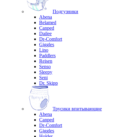
Подгузники
Abena
Belamed
Canped
Dailee
Dr-Comfort
Giggles
Lino
Paddlers
Reisen
Senso
Sleepy
Seni
Dr. Skipp
Трусики впитывающие
Abena
Canped
Dr-Comfort
Giggles
Holder