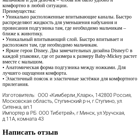
комфортно в любой ситуации.
Преимущества:
• Уникально расположенные впитывающие каналы. Быстро
распределяют жидкость для уменьшения набухания и
провисания подгузника там, где необходимо мальчикам –
ближе к животику.
• Уникальный впитывающий слой. Быстро впитывает и
расположен там, где необходимо мальчикам.
• Яркие герои Disney. Два замечательных дизайна Disney© в
каждой упаковке, где от размера к размеру Baby-Miсkey растет
вместе с малышом.
• Анатомическая форма подгузника между ножками. Для
лучшего ощущения комфорта.
• Эластичный поясок и эластичные застёжки для комфортного
прилегания.
Изготовитель: ООО «Кимберли_Кларк», 142800 Россия,
Московская область, Ступинский р-н, г.Ступино, ул.
Ситенка, вп.1
Импортер в РБ: ООО Тибетрей», г.Минск, ул.Уручская,
д.11А, комната 43
Написать отзыв