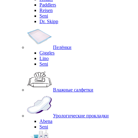
Paddlers
Reisen
Seni
Dr. Skipp
Пелёнки
Giggles
Lino
Seni
Влажные салфетки
Урологические прокладки
Abena
Seni