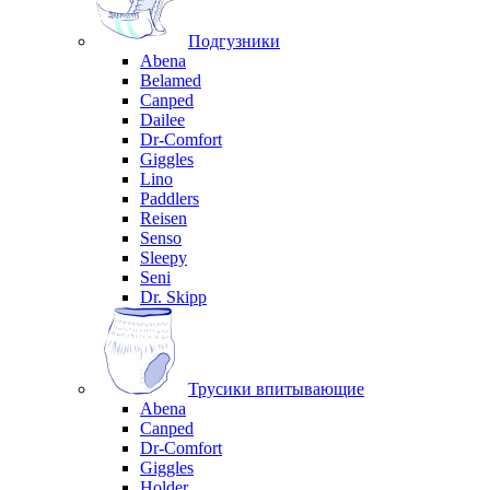
Подгузники
Abena
Belamed
Canped
Dailee
Dr-Comfort
Giggles
Lino
Paddlers
Reisen
Senso
Sleepy
Seni
Dr. Skipp
Трусики впитывающие
Abena
Canped
Dr-Comfort
Giggles
Holder