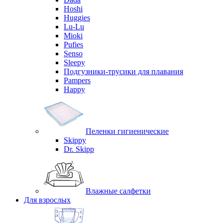
Hoshi
Huggies
Lu-Lu
Mioki
Pufies
Senso
Sleepy
Подгузники-трусики для плавания
Pampers
Happy
Пеленки гигиенические
Skippy
Dr. Skipp
Влажные салфетки
Для взрослых