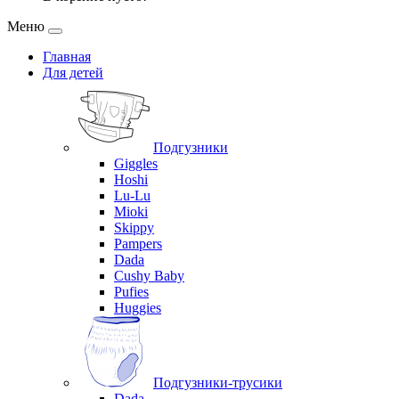
Меню
Главная
Для детей
Подгузники
Giggles
Hoshi
Lu-Lu
Mioki
Skippy
Pampers
Dada
Cushy Baby
Pufies
Huggies
Подгузники-трусики
Dada