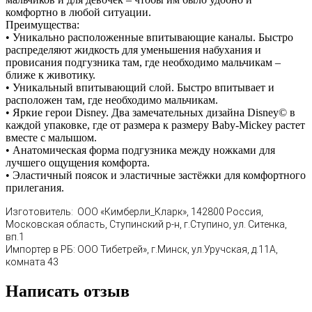
комфортно в любой ситуации.
Преимущества:
• Уникально расположенные впитывающие каналы. Быстро
распределяют жидкость для уменьшения набухания и
провисания подгузника там, где необходимо мальчикам –
ближе к животику.
• Уникальный впитывающий слой. Быстро впитывает и
расположен там, где необходимо мальчикам.
• Яркие герои Disney. Два замечательных дизайна Disney© в
каждой упаковке, где от размера к размеру Baby-Miсkey растет
вместе с малышом.
• Анатомическая форма подгузника между ножками для
лучшего ощущения комфорта.
• Эластичный поясок и эластичные застёжки для комфортного
прилегания.
Изготовитель: ООО «Кимберли_Кларк», 142800 Россия,
Московская область, Ступинский р-н, г.Ступино, ул. Ситенка,
вп.1
Импортер в РБ: ООО Тибетрей», г.Минск, ул.Уручская, д.11А,
комната 43
Написать отзыв