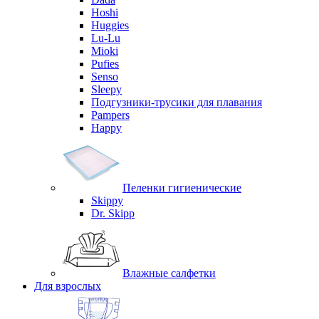
Hoshi
Huggies
Lu-Lu
Mioki
Pufies
Senso
Sleepy
Подгузники-трусики для плавания
Pampers
Happy
Пеленки гигиенические
Skippy
Dr. Skipp
Влажные салфетки
Для взрослых