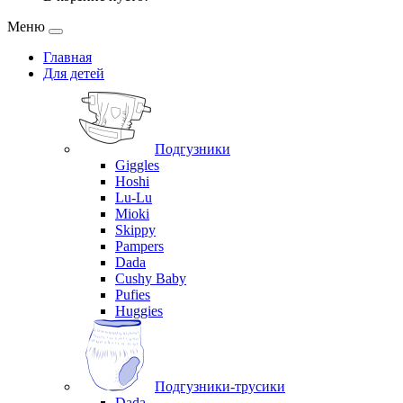
Меню
Главная
Для детей
Подгузники
Giggles
Hoshi
Lu-Lu
Mioki
Skippy
Pampers
Dada
Cushy Baby
Pufies
Huggies
Подгузники-трусики
Dada