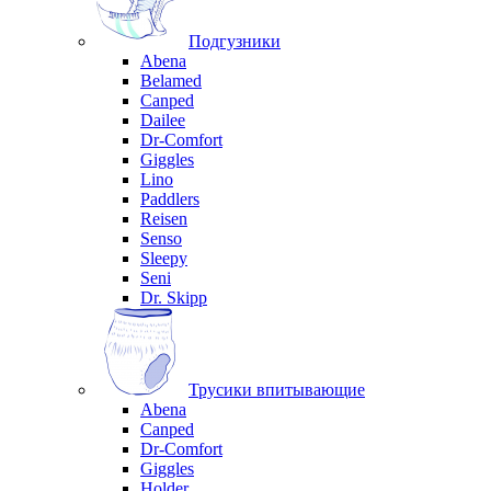
Подгузники
Abena
Belamed
Canped
Dailee
Dr-Comfort
Giggles
Lino
Paddlers
Reisen
Senso
Sleepy
Seni
Dr. Skipp
Трусики впитывающие
Abena
Canped
Dr-Comfort
Giggles
Holder