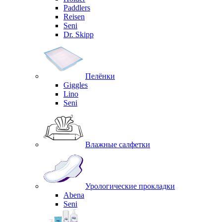
Paddlers
Reisen
Seni
Dr. Skipp
Пелёнки
Giggles
Lino
Seni
Влажные салфетки
Урологические прокладки
Abena
Seni