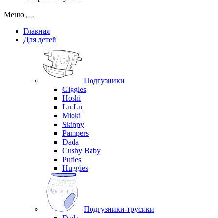
Меню
Главная
Для детей
Подгузники
Giggles
Hoshi
Lu-Lu
Mioki
Skippy
Pampers
Dada
Cushy Baby
Pufies
Huggies
Подгузники-трусики
Dada