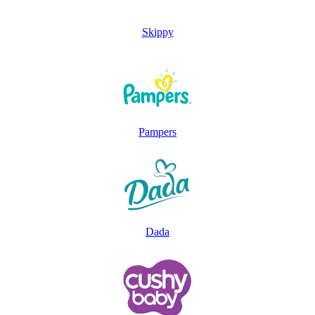
Skippy
Pampers
Dada