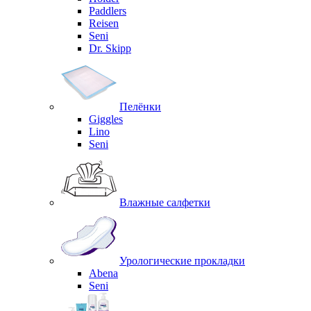
Paddlers
Reisen
Seni
Dr. Skipp
Пелёнки
Giggles
Lino
Seni
Влажные салфетки
Урологические прокладки
Abena
Seni