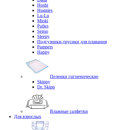
Hoshi
Huggies
Lu-Lu
Mioki
Pufies
Senso
Sleepy
Подгузники-трусики для плавания
Pampers
Happy
Пеленки гигиенические
Skippy
Dr. Skipp
Влажные салфетки
Для взрослых