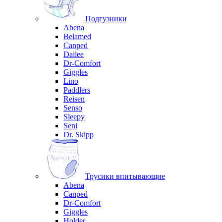
Подгузники
Abena
Belamed
Canped
Dailee
Dr-Comfort
Giggles
Lino
Paddlers
Reisen
Senso
Sleepy
Seni
Dr. Skipp
Трусики впитывающие
Abena
Canped
Dr-Comfort
Giggles
Holder