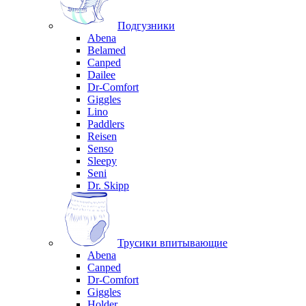
Подгузники
Abena
Belamed
Canped
Dailee
Dr-Comfort
Giggles
Lino
Paddlers
Reisen
Senso
Sleepy
Seni
Dr. Skipp
Трусики впитывающие
Abena
Canped
Dr-Comfort
Giggles
Holder