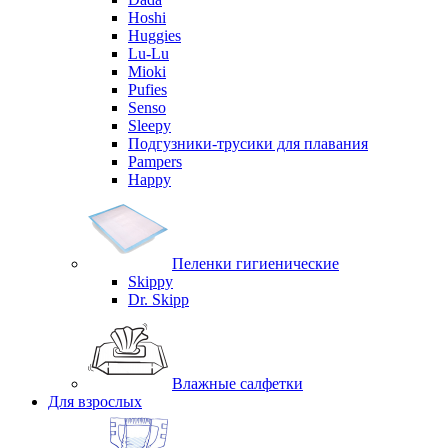
Hoshi
Huggies
Lu-Lu
Mioki
Pufies
Senso
Sleepy
Подгузники-трусики для плавания
Pampers
Happy
Пеленки гигиенические
Skippy
Dr. Skipp
Влажные салфетки
Для взрослых