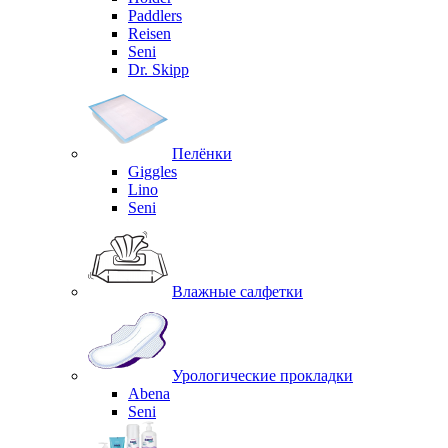
Paddlers
Reisen
Seni
Dr. Skipp
Пелёнки
Giggles
Lino
Seni
Влажные салфетки
Урологические прокладки
Abena
Seni