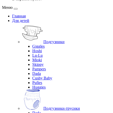
Меню
Главная
Для детей
Подгузники
Giggles
Hoshi
Lu-Lu
Mioki
Skippy
Pampers
Dada
Cushy Baby
Pufies
Huggies
Подгузники-трусики
Dada