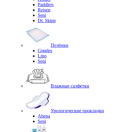
Paddlers
Reisen
Seni
Dr. Skipp
Пелёнки
Giggles
Lino
Seni
Влажные салфетки
Урологические прокладки
Abena
Seni