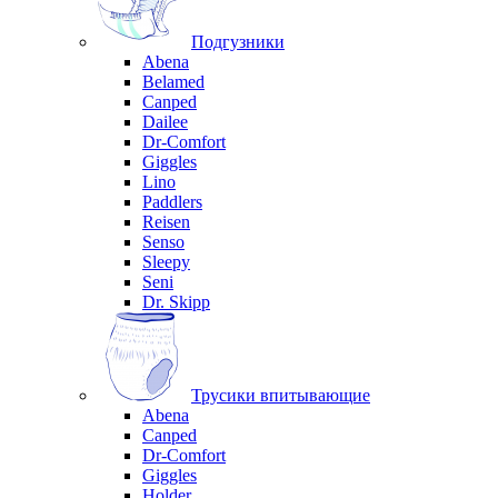
Подгузники
Abena
Belamed
Canped
Dailee
Dr-Comfort
Giggles
Lino
Paddlers
Reisen
Senso
Sleepy
Seni
Dr. Skipp
Трусики впитывающие
Abena
Canped
Dr-Comfort
Giggles
Holder