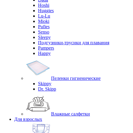
Hoshi
Huggies
Lu-Lu
Mioki
Pufies
Senso
Sleepy
Подгузники-трусики для плавания
Pampers
Happy
Пеленки гигиенические
Skippy
Dr. Skipp
Влажные салфетки
Для взрослых