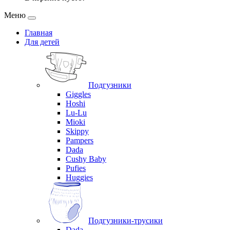
Меню
Главная
Для детей
Подгузники
Giggles
Hoshi
Lu-Lu
Mioki
Skippy
Pampers
Dada
Cushy Baby
Pufies
Huggies
Подгузники-трусики
Dada