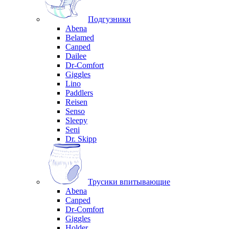
Подгузники
Abena
Belamed
Canped
Dailee
Dr-Comfort
Giggles
Lino
Paddlers
Reisen
Senso
Sleepy
Seni
Dr. Skipp
Трусики впитывающие
Abena
Canped
Dr-Comfort
Giggles
Holder