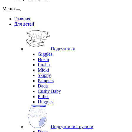
Меню
Главная
Для детей
Подгузники
Giggles
Hoshi
Lu-Lu
Mioki
Skippy
Pampers
Dada
Cushy Baby
Pufies
Huggies
Подгузники-трусики
Dada