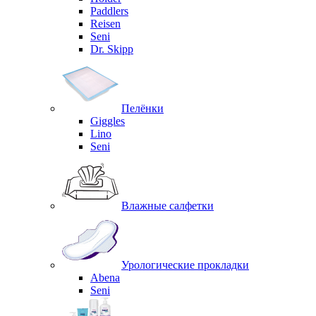
Paddlers
Reisen
Seni
Dr. Skipp
Пелёнки
Giggles
Lino
Seni
Влажные салфетки
Урологические прокладки
Abena
Seni