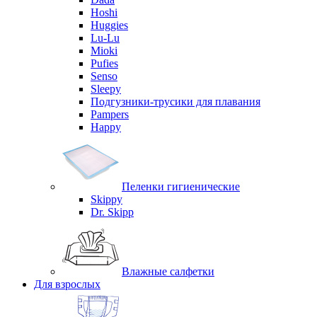
Hoshi
Huggies
Lu-Lu
Mioki
Pufies
Senso
Sleepy
Подгузники-трусики для плавания
Pampers
Happy
Пеленки гигиенические
Skippy
Dr. Skipp
Влажные салфетки
Для взрослых