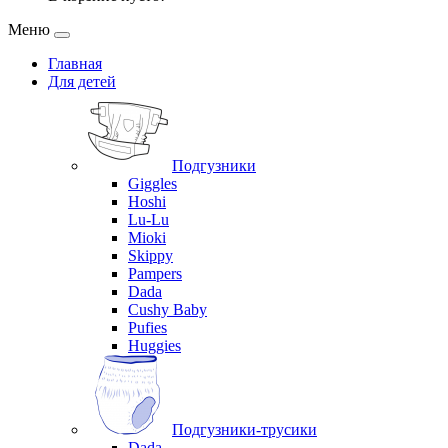
Меню
Главная
Для детей
Подгузники
Giggles
Hoshi
Lu-Lu
Mioki
Skippy
Pampers
Dada
Cushy Baby
Pufies
Huggies
Подгузники-трусики
Dada