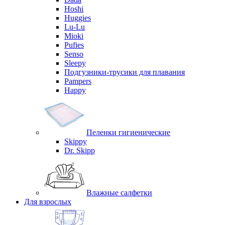
Hoshi
Huggies
Lu-Lu
Mioki
Pufies
Senso
Sleepy
Подгузники-трусики для плавания
Pampers
Happy
Пеленки гигиенические
Skippy
Dr. Skipp
Влажные салфетки
Для взрослых