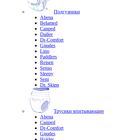
Подгузники
Abena
Belamed
Canped
Dailee
Dr-Comfort
Giggles
Lino
Paddlers
Reisen
Senso
Sleepy
Seni
Dr. Skipp
Трусики впитывающие
Abena
Canped
Dr-Comfort
Giggles
Holder