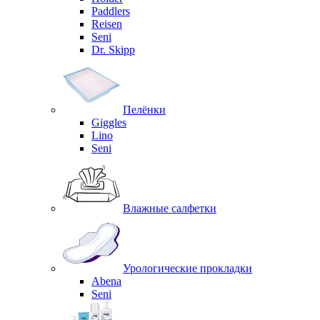
Paddlers
Reisen
Seni
Dr. Skipp
Пелёнки
Giggles
Lino
Seni
Влажные салфетки
Урологические прокладки
Abena
Seni