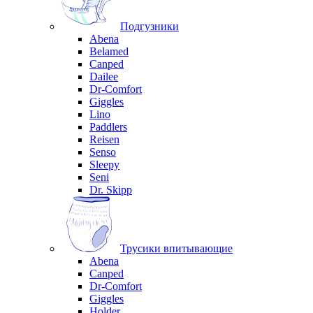
Подгузники
Abena
Belamed
Canped
Dailee
Dr-Comfort
Giggles
Lino
Paddlers
Reisen
Senso
Sleepy
Seni
Dr. Skipp
Трусики впитывающие
Abena
Canped
Dr-Comfort
Giggles
Holder