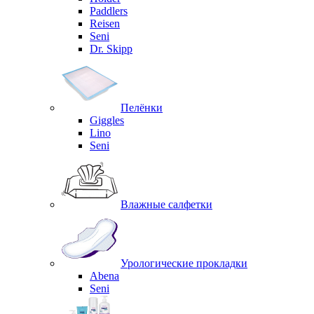
Paddlers
Reisen
Seni
Dr. Skipp
Пелёнки
Giggles
Lino
Seni
Влажные салфетки
Урологические прокладки
Abena
Seni