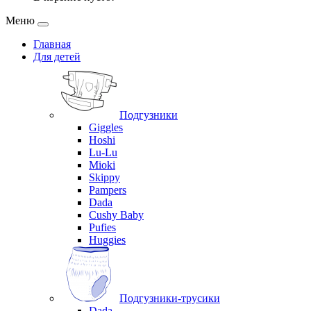
Меню
Главная
Для детей
Подгузники
Giggles
Hoshi
Lu-Lu
Mioki
Skippy
Pampers
Dada
Cushy Baby
Pufies
Huggies
Подгузники-трусики
Dada