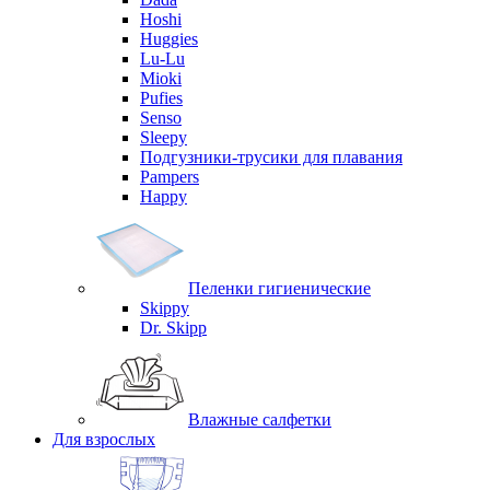
Hoshi
Huggies
Lu-Lu
Mioki
Pufies
Senso
Sleepy
Подгузники-трусики для плавания
Pampers
Happy
Пеленки гигиенические
Skippy
Dr. Skipp
Влажные салфетки
Для взрослых