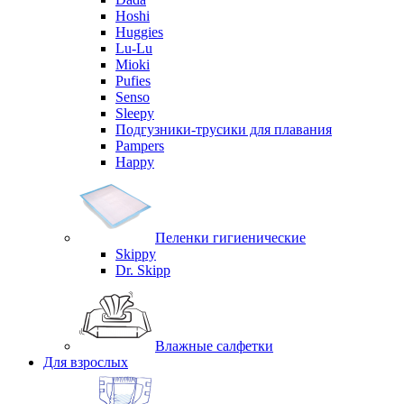
Hoshi
Huggies
Lu-Lu
Mioki
Pufies
Senso
Sleepy
Подгузники-трусики для плавания
Pampers
Happy
Пеленки гигиенические
Skippy
Dr. Skipp
Влажные салфетки
Для взрослых