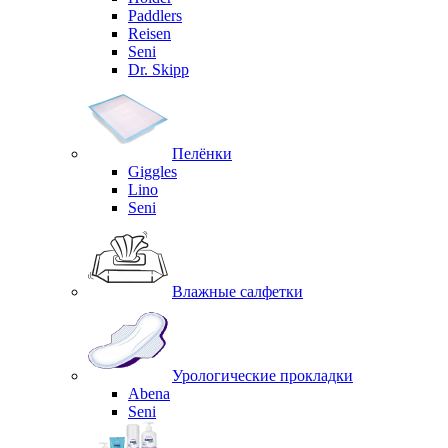
Paddlers
Reisen
Seni
Dr. Skipp
Пелёнки
Giggles
Lino
Seni
Влажные салфетки
Урологические прокладки
Abena
Seni