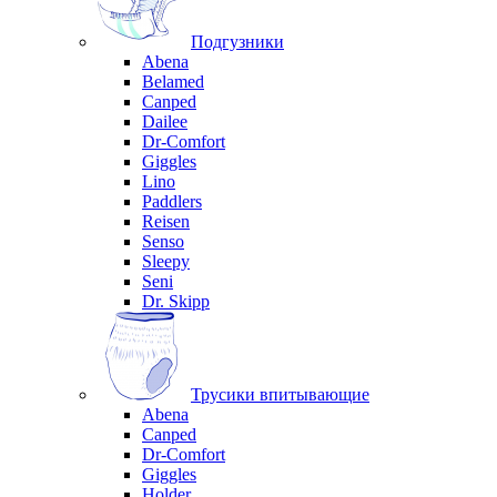
Подгузники
Abena
Belamed
Canped
Dailee
Dr-Comfort
Giggles
Lino
Paddlers
Reisen
Senso
Sleepy
Seni
Dr. Skipp
Трусики впитывающие
Abena
Canped
Dr-Comfort
Giggles
Holder