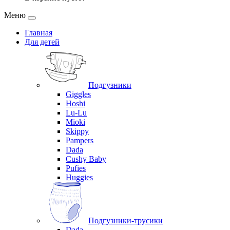
Меню
Главная
Для детей
Подгузники
Giggles
Hoshi
Lu-Lu
Mioki
Skippy
Pampers
Dada
Cushy Baby
Pufies
Huggies
Подгузники-трусики
Dada