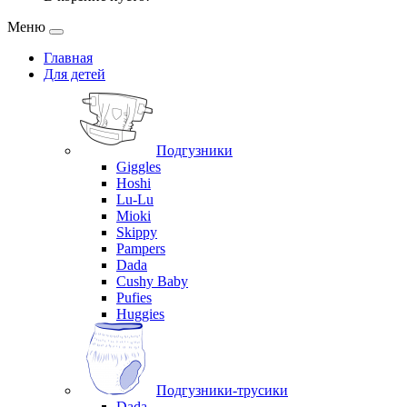
Меню
Главная
Для детей
Подгузники
Giggles
Hoshi
Lu-Lu
Mioki
Skippy
Pampers
Dada
Cushy Baby
Pufies
Huggies
Подгузники-трусики
Dada