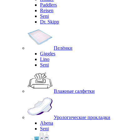
Paddlers
Reisen
Seni
Dr. Skipp
Пелёнки
Giggles
Lino
Seni
Влажные салфетки
Урологические прокладки
Abena
Seni