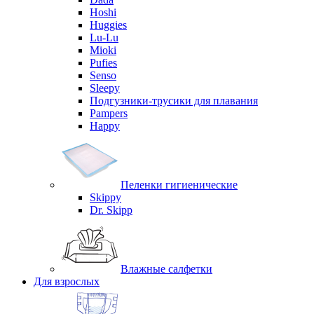
Hoshi
Huggies
Lu-Lu
Mioki
Pufies
Senso
Sleepy
Подгузники-трусики для плавания
Pampers
Happy
Пеленки гигиенические
Skippy
Dr. Skipp
Влажные салфетки
Для взрослых