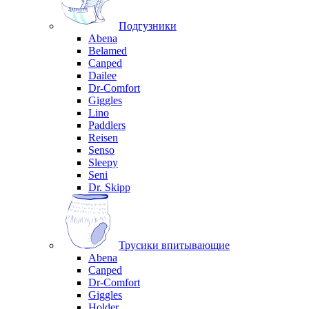
Подгузники
Abena
Belamed
Canped
Dailee
Dr-Comfort
Giggles
Lino
Paddlers
Reisen
Senso
Sleepy
Seni
Dr. Skipp
Трусики впитывающие
Abena
Canped
Dr-Comfort
Giggles
Holder