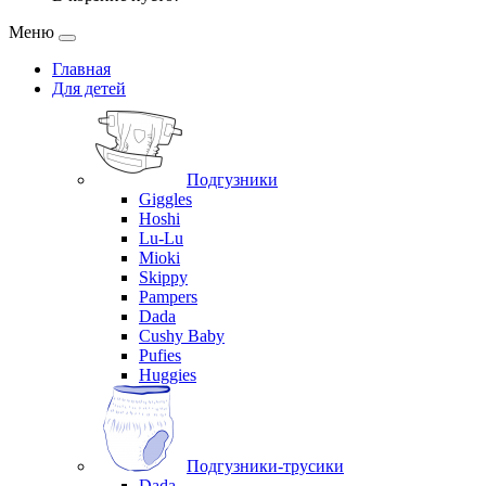
Меню
Главная
Для детей
Подгузники
Giggles
Hoshi
Lu-Lu
Mioki
Skippy
Pampers
Dada
Cushy Baby
Pufies
Huggies
Подгузники-трусики
Dada