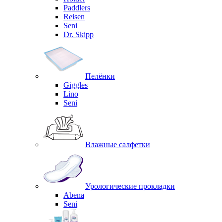
Paddlers
Reisen
Seni
Dr. Skipp
Пелёнки
Giggles
Lino
Seni
Влажные салфетки
Урологические прокладки
Abena
Seni