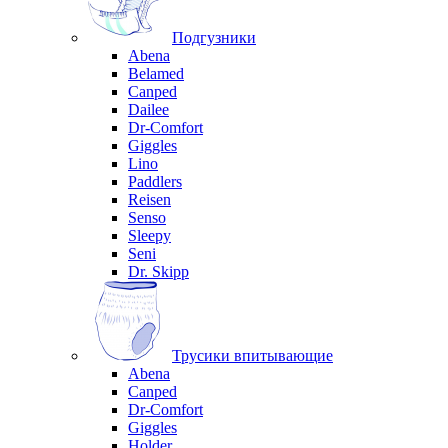
Подгузники
Abena
Belamed
Canped
Dailee
Dr-Comfort
Giggles
Lino
Paddlers
Reisen
Senso
Sleepy
Seni
Dr. Skipp
Трусики впитывающие
Abena
Canped
Dr-Comfort
Giggles
Holder