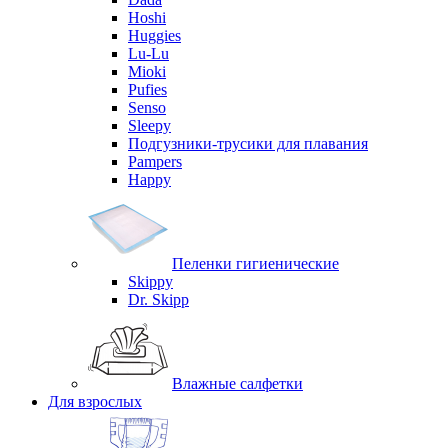
Hoshi
Huggies
Lu-Lu
Mioki
Pufies
Senso
Sleepy
Подгузники-трусики для плавания
Pampers
Happy
Пеленки гигиенические
Skippy
Dr. Skipp
Влажные салфетки
Для взрослых