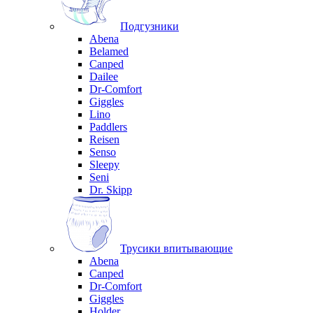
Подгузники
Abena
Belamed
Canped
Dailee
Dr-Comfort
Giggles
Lino
Paddlers
Reisen
Senso
Sleepy
Seni
Dr. Skipp
Трусики впитывающие
Abena
Canped
Dr-Comfort
Giggles
Holder