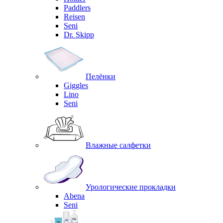
Paddlers
Reisen
Seni
Dr. Skipp
Пелёнки
Giggles
Lino
Seni
Влажные салфетки
Урологические прокладки
Abena
Seni