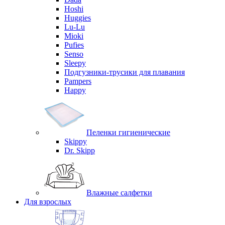
Hoshi
Huggies
Lu-Lu
Mioki
Pufies
Senso
Sleepy
Подгузники-трусики для плавания
Pampers
Happy
Пеленки гигиенические
Skippy
Dr. Skipp
Влажные салфетки
Для взрослых