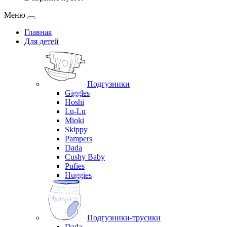
Меню
Главная
Для детей
Подгузники
Giggles
Hoshi
Lu-Lu
Mioki
Skippy
Pampers
Dada
Cushy Baby
Pufies
Huggies
Подгузники-трусики
Dada