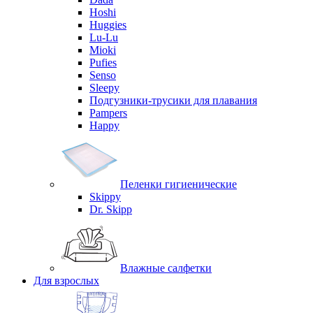
Hoshi
Huggies
Lu-Lu
Mioki
Pufies
Senso
Sleepy
Подгузники-трусики для плавания
Pampers
Happy
Пеленки гигиенические
Skippy
Dr. Skipp
Влажные салфетки
Для взрослых