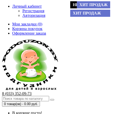
НЕТ В НАЛИЧИИ
НЕТ В НАЛИЧИИ
НЕТ В НАЛИЧИИ
ХИТ ПРОДАЖ
ХИТ ПРОДАЖ
ХИТ ПРОДАЖ
Личный кабинет
Регистрация
ХИТ ПРОДАЖ
ХИТ ПРОДАЖ
Авторизация
Мои закладки (0)
Корзина покупок
Оформление заказа
8 (033) 352-09-73
0 товар(ов) - 0.00 руб.
В корзине пусто!