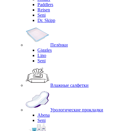
Paddlers
Reisen
Seni
Dr. Skipp
Пелёнки
Giggles
Lino
Seni
Влажные салфетки
Урологические прокладки
Abena
Seni