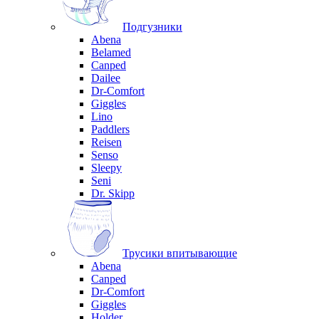
Подгузники
Abena
Belamed
Canped
Dailee
Dr-Comfort
Giggles
Lino
Paddlers
Reisen
Senso
Sleepy
Seni
Dr. Skipp
Трусики впитывающие
Abena
Canped
Dr-Comfort
Giggles
Holder