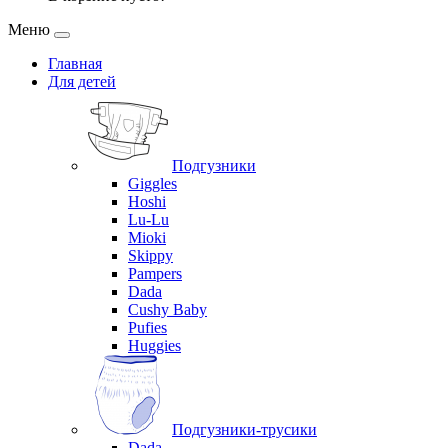
Меню
Главная
Для детей
Подгузники
Giggles
Hoshi
Lu-Lu
Mioki
Skippy
Pampers
Dada
Cushy Baby
Pufies
Huggies
Подгузники-трусики
Dada